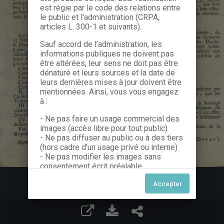
est régie par le code des relations entre
le public et l'administration (CRPA,
articles L. 300-1 et suivants).
Sauf accord de l’administration, les
informations publiques ne doivent pas
être altérées, leur sens ne doit pas être
dénaturé et leurs sources et la date de
leurs dernières mises à jour doivent être
mentionnées. Ainsi, vous vous engagez
à :
- Ne pas faire un usage commercial des
images (accès libre pour tout public)
- Ne pas diffuser au public ou à des tiers
(hors cadre d'un usage privé ou interne)
- Ne pas modifier les images sans
consentement écrit préalable
Dans le cas contraire, nous vous invitons
à nous contacter afin de solliciter le type
de Licence souhaitée parmi celles
proposées et le cas échéant, acquitter
une redevance.