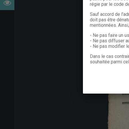
régie par le code de
Sauf accord de l’ad
doit pas être dénat
mentionnées. Ainsi
- Ne pas faire un u
- Ne pas diffuser a
- Ne pas modifier 
Dans le cas contrai
souhaitée parmi cel