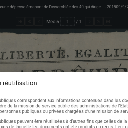
Arrêté de l'administration provisoire du pays de Namur précisant qu'aucune dépense émanant de l'assemblée des 40 qui dirigeait Namur avant l'arrivée des Français ne sera luiquidée avant réception des comptes desdits 40. Signé N. Tassin président, Quevreux secrétaire-général.
201809/9/
Média
/
1
 réutilisation
ubliques correspondent aux informations contenues dans les d
dre de la mission de service public des administrations de l’Etat,
s personnes publiques ou privées chargées d’une mission de serv
bliques peuvent être réutilisées à d’autres fins que celles de l
oins de laquelle les documents ont été produits ou reçus. Leur ré