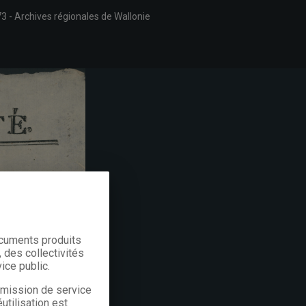
73
Archives régionales de Wallonie
ocuments produits
 des collectivités
ice public.
a mission de service
utilisation est