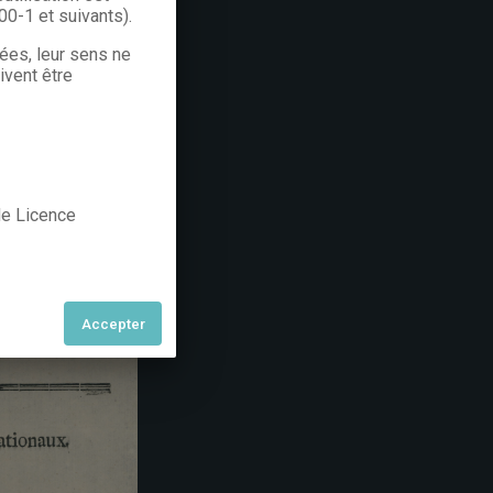
300-1 et suivants).
rées, leur sens ne
ivent être
 de Licence