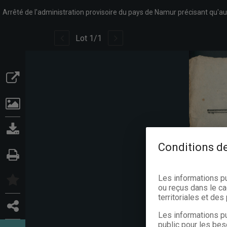
Lot
1
/
1
Conditions de
Les informations p
ou reçus dans le ca
territoriales et de
Les informations pu
public pour les bes