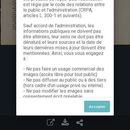
est régie par le code des relations entre
le public et l'administration (CRPA,
articles L. 300-1 et suivants).
Sauf accord de l’administration, les
informations publiques ne doivent pas
être altérées, leur sens ne doit pas être
dénaturé et leurs sources et la date de
leurs dernières mises à jour doivent être
mentionnées. Ainsi, vous vous engagez
à :
- Ne pas faire un usage commercial des
images (accès libre pour tout public)
- Ne pas diffuser au public ou à des tiers
(hors cadre d'un usage privé ou interne)
- Ne pas modifier les images sans
consentement écrit préalable
Dans le cas contraire, nous vous invitons
à nous contacter afin de solliciter le type
de Licence souhaitée parmi celles
proposées et le cas échéant, acquitter
une redevance.