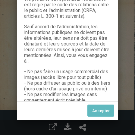
est régie par le code des relations entre
le public et l'administration (CRPA,
articles L. 300-1 et suivants).
Sauf accord de l’administration, les
informations publiques ne doivent pas
être altérées, leur sens ne doit pas être
dénaturé et leurs sources et la date de
leurs dernières mises à jour doivent être
mentionnées. Ainsi, vous vous engagez
à :
- Ne pas faire un usage commercial des
images (accès libre pour tout public)
- Ne pas diffuser au public ou à des tiers
(hors cadre d'un usage privé ou interne)
- Ne pas modifier les images sans
consentement écrit préalable
Dans le cas contraire, nous vous invitons
à nous contacter afin de solliciter le type
de Licence souhaitée parmi celles
proposées et le cas échéant, acquitter
une redevance.