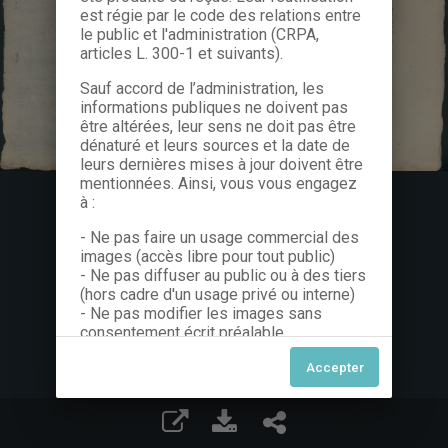
est régie par le code des relations entre
le public et l'administration (CRPA,
articles L. 300-1 et suivants).
Sauf accord de l’administration, les
informations publiques ne doivent pas
être altérées, leur sens ne doit pas être
dénaturé et leurs sources et la date de
leurs dernières mises à jour doivent être
mentionnées. Ainsi, vous vous engagez
à :
- Ne pas faire un usage commercial des
images (accès libre pour tout public)
- Ne pas diffuser au public ou à des tiers
(hors cadre d'un usage privé ou interne)
- Ne pas modifier les images sans
consentement écrit préalable
Dans le cas contraire, nous vous invitons
à nous contacter afin de solliciter le type
de Licence souhaitée parmi celles
proposées et le cas échéant, acquitter
une redevance.