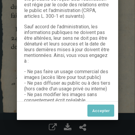
est régie par le code des relations entre
le public et l'administration (CRPA,
articles L. 300-1 et suivants).
Sauf accord de l’administration, les
informations publiques ne doivent pas
être altérées, leur sens ne doit pas être
dénaturé et leurs sources et la date de
leurs dernières mises à jour doivent être
mentionnées. Ainsi, vous vous engagez
à :
- Ne pas faire un usage commercial des
images (accès libre pour tout public)
- Ne pas diffuser au public ou à des tiers
(hors cadre d'un usage privé ou interne)
- Ne pas modifier les images sans
consentement écrit préalable
Dans le cas contraire, nous vous invitons
à nous contacter afin de solliciter le type
de Licence souhaitée parmi celles
proposées et le cas échéant, acquitter
une redevance.