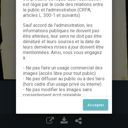
est régie par le code des relations entre
le public et l'administration (CRPA,
articles L. 300-1 et suivants).
Sauf accord de l’administration, les
informations publiques ne doivent pas
être altérées, leur sens ne doit pas être
dénaturé et leurs sources et la date de
leurs dernières mises à jour doivent être
mentionnées. Ainsi, vous vous engagez
à :
- Ne pas faire un usage commercial des
images (accès libre pour tout public)
- Ne pas diffuser au public ou à des tiers
(hors cadre d'un usage privé ou interne)
- Ne pas modifier les images sans
consentement écrit préalable
Dans le cas contraire, nous vous invitons
à nous contacter afin de solliciter le type
de Licence souhaitée parmi celles
proposées et le cas échéant, acquitter
une redevance.