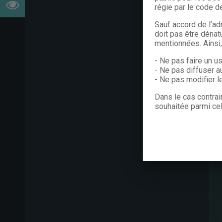
régie par le code de
Sauf accord de l’ad
doit pas être dénat
mentionnées. Ainsi
- Ne pas faire un u
- Ne pas diffuser a
- Ne pas modifier 
Dans le cas contrai
souhaitée parmi cel