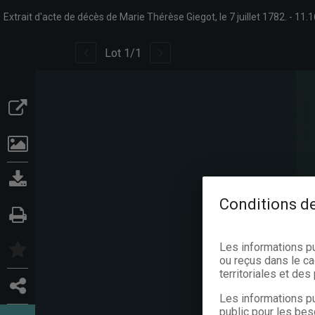
Extrait d'acte de décès de Marie Thérèse Giegot, le 7 juillet 1782.
11.1
Lot
1
/
1
Conditions de
Les informations p
ou reçus dans le ca
territoriales et de
Les informations pu
public pour les bes