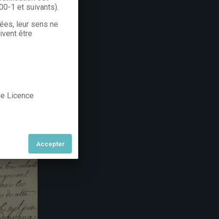
300-1 et suivants).
rées, leur sens ne
ivent être
 de Licence