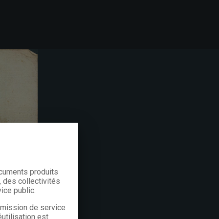
ocuments produits
 des collectivités
ice public.
a mission de service
utilisation est