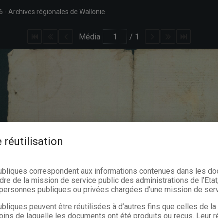
6
Archives régionales de Wallonie
Média
/
1
 réutilisation
ubliques correspondent aux informations contenues dans les d
dre de la mission de service public des administrations de l’Etat,
s personnes publiques ou privées chargées d’une mission de serv
bliques peuvent être réutilisées à d’autres fins que celles de l
oins de laquelle les documents ont été produits ou reçus. Leur ré