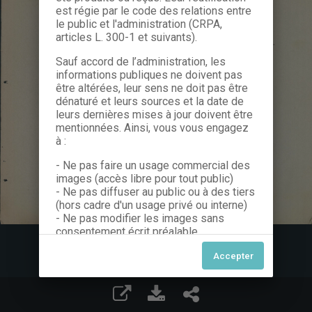
est régie par le code des relations entre
le public et l'administration (CRPA,
articles L. 300-1 et suivants).
Sauf accord de l’administration, les
informations publiques ne doivent pas
être altérées, leur sens ne doit pas être
dénaturé et leurs sources et la date de
leurs dernières mises à jour doivent être
mentionnées. Ainsi, vous vous engagez
à :
- Ne pas faire un usage commercial des
images (accès libre pour tout public)
- Ne pas diffuser au public ou à des tiers
(hors cadre d'un usage privé ou interne)
- Ne pas modifier les images sans
consentement écrit préalable
Dans le cas contraire, nous vous invitons
à nous contacter afin de solliciter le type
de Licence souhaitée parmi celles
proposées et le cas échéant, acquitter
une redevance.