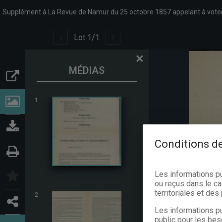
Supplément à La Revue de Namur du 25 octobre 1857 appelant à voter 
Lot
1
/
1
×
MÉDIAS
1
Conditions de
Les informations p
ou reçus dans le ca
territoriales et de
2
Les informations pu
public pour les bes