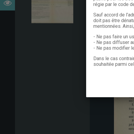
régie par le code de
Sauf accord de l’ad
doit pas être dénat
mentionnées. Ainsi
- Ne pas faire un u
- Ne pas diffuser a
- Ne pas modifier 
Dans le cas contrai
souhaitée parmi cel