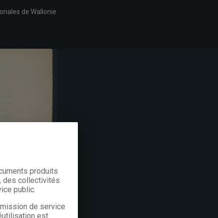
ionales de Wallonie
ocuments produits
 des collectivités
ice public.
a mission de service
utilisation est