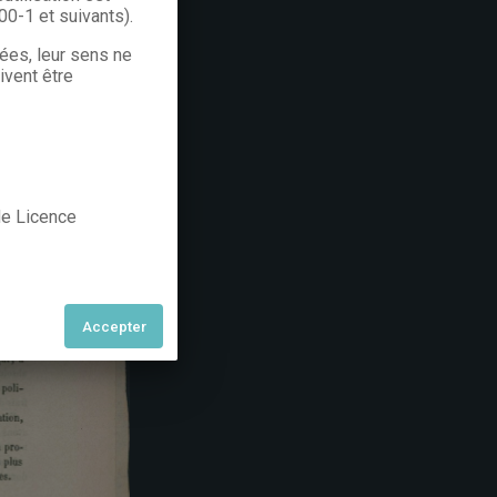
300-1 et suivants).
rées, leur sens ne
ivent être
 de Licence