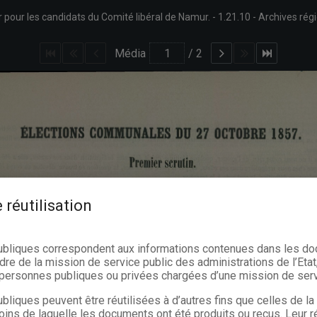
pour les candidats du Comité libéral de Namur.
1.21.10
Archives rég
Média
/
2
 réutilisation
ubliques correspondent aux informations contenues dans les d
dre de la mission de service public des administrations de l’Etat,
s personnes publiques ou privées chargées d’une mission de serv
bliques peuvent être réutilisées à d’autres fins que celles de l
oins de laquelle les documents ont été produits ou reçus. Leur ré