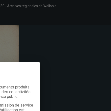
/80
Archives régionales de Wallonie
ocuments produits
 des collectivités
ice public.
a mission de service
utilisation est