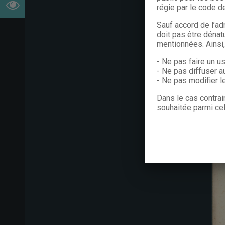
régie par le code de
Sauf accord de l’ad
doit pas être dénat
mentionnées. Ainsi
- Ne pas faire un u
- Ne pas diffuser a
- Ne pas modifier 
Dans le cas contrai
souhaitée parmi cel