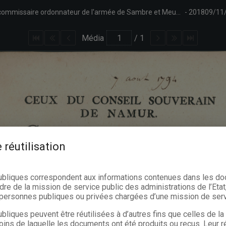
Annonce du Conseil souverain de Namur publiant copie de la lettre du commissaire ordonnateur de l'armée de Sambre et Meuse Vaillant requérant des mayeurs et habitants des communes la livraison de 200.000 livres de chanvre au magasin militaire de Namur.
201809/11
Média
/
1
 réutilisation
ubliques correspondent aux informations contenues dans les d
dre de la mission de service public des administrations de l’Etat,
s personnes publiques ou privées chargées d’une mission de serv
bliques peuvent être réutilisées à d’autres fins que celles de l
oins de laquelle les documents ont été produits ou reçus. Leur ré