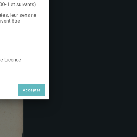
300-1 et suivants).
rées, leur sens ne
ivent être
 de Licence