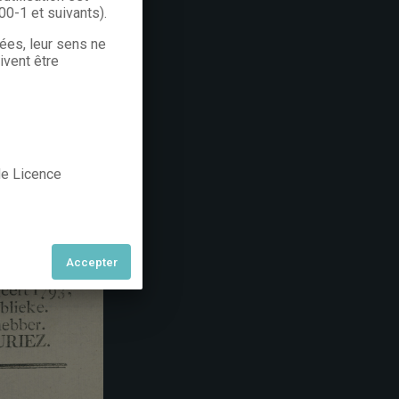
300-1 et suivants).
rées, leur sens ne
ivent être
 de Licence