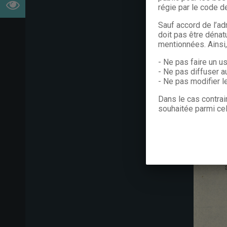
régie par le code de
Sauf accord de l’ad
doit pas être dénat
mentionnées. Ainsi
- Ne pas faire un u
- Ne pas diffuser a
- Ne pas modifier 
Dans le cas contrai
souhaitée parmi cel