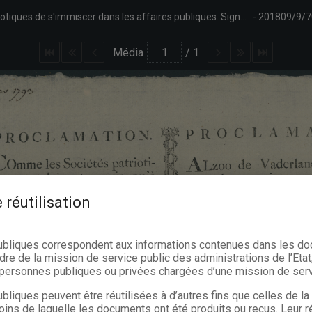
Proclamation du général en chef Dumouriez défendant aux clubs patriotiques de s'immiscer dans les affaires publiques. Signé Dumouriez.
201809/9/7
Média
/
1
 réutilisation
ubliques correspondent aux informations contenues dans les d
dre de la mission de service public des administrations de l’Etat,
s personnes publiques ou privées chargées d’une mission de serv
bliques peuvent être réutilisées à d’autres fins que celles de l
oins de laquelle les documents ont été produits ou reçus. Leur ré