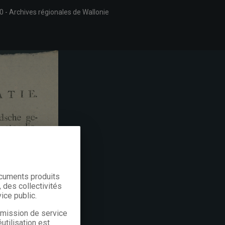
0
Archives régionales de Wallonie
ocuments produits
 des collectivités
ice public.
a mission de service
utilisation est