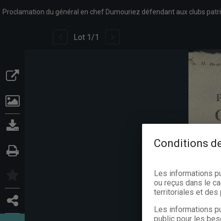
Lot
1
/
1
Conditions de
Les informations p
ou reçus dans le ca
territoriales et de
Les informations pu
public pour les bes