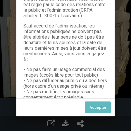
est régie par le code des relations entre
le public et l'administration (CRPA,
articles L. 300-1 et suivants).
Sauf accord de l’administration, les
informations publiques ne doivent pas
être altérées, leur sens ne doit pas être
dénaturé et leurs sources et la date de
leurs dernières mises à jour doivent être
mentionnées. Ainsi, vous vous engagez
à :
- Ne pas faire un usage commercial des
images (accès libre pour tout public)
- Ne pas diffuser au public ou à des tiers
(hors cadre d'un usage privé ou interne)
- Ne pas modifier les images sans
consentement écrit préalable
Dans le cas contraire, nous vous invitons
à nous contacter afin de solliciter le type
de Licence souhaitée parmi celles
proposées et le cas échéant, acquitter
une redevance.