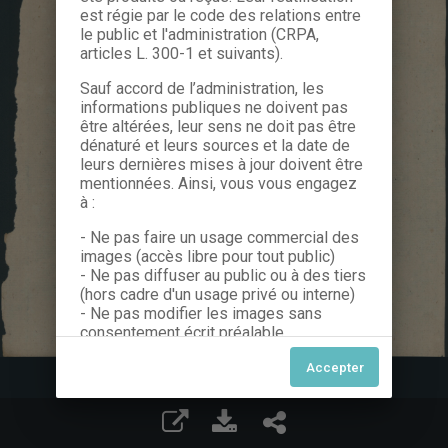
est régie par le code des relations entre
le public et l'administration (CRPA,
articles L. 300-1 et suivants).
Sauf accord de l’administration, les
informations publiques ne doivent pas
être altérées, leur sens ne doit pas être
dénaturé et leurs sources et la date de
leurs dernières mises à jour doivent être
mentionnées. Ainsi, vous vous engagez
à :
- Ne pas faire un usage commercial des
images (accès libre pour tout public)
- Ne pas diffuser au public ou à des tiers
(hors cadre d'un usage privé ou interne)
- Ne pas modifier les images sans
consentement écrit préalable
Dans le cas contraire, nous vous invitons
à nous contacter afin de solliciter le type
de Licence souhaitée parmi celles
proposées et le cas échéant, acquitter
une redevance.