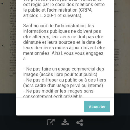
est régie par le code des relations entre
le public et l'administration (CRPA,
articles L. 300-1 et suivants).
Sauf accord de l’administration, les
informations publiques ne doivent pas
être altérées, leur sens ne doit pas être
dénaturé et leurs sources et la date de
leurs dernières mises à jour doivent être
mentionnées. Ainsi, vous vous engagez
à :
- Ne pas faire un usage commercial des
images (accès libre pour tout public)
- Ne pas diffuser au public ou à des tiers
(hors cadre d'un usage privé ou interne)
- Ne pas modifier les images sans
consentement écrit préalable
Dans le cas contraire, nous vous invitons
à nous contacter afin de solliciter le type
de Licence souhaitée parmi celles
proposées et le cas échéant, acquitter
une redevance.