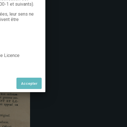
300-1 et suivants).
rées, leur sens ne
ivent être
 de Licence