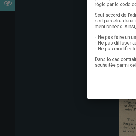
régie par le code de
Sauf accord de l’ad
doit pas être dénat
mentionnées. Ainsi
- Ne pas faire un u
- Ne pas diffuser a
- Ne pas modifier 
Dans le cas contrai
souhaitée parmi cel