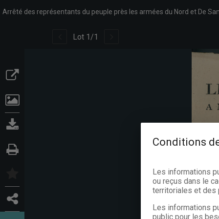
Lot
1
/
1
Conditions de
Les informations p
ou reçus dans le ca
territoriales et de
Les informations pu
public pour les bes