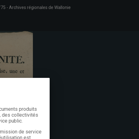
/75
Archives régionales de Wallonie
ocuments produits
 des collectivités
ice public.
a mission de service
utilisation est