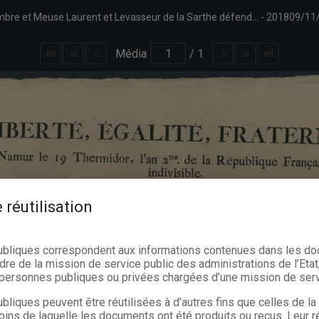
Arrêté des représentants du peuple près les armées du Nord et De Sambre et Meuse Laurent et Levasseur de la Sarthe défendant toute réquisition non ordonnée par la République. Modalités et sanctions. Signé Coppoy.
201809/11
Média
/
1
 réutilisation
ubliques correspondent aux informations contenues dans les d
dre de la mission de service public des administrations de l’Etat,
s personnes publiques ou privées chargées d’une mission de serv
bliques peuvent être réutilisées à d’autres fins que celles de l
oins de laquelle les documents ont été produits ou reçus. Leur ré