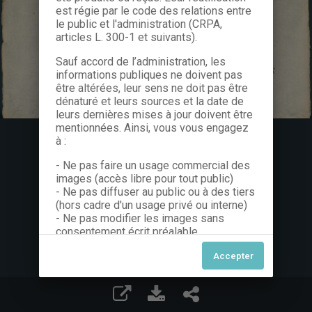
est régie par le code des relations entre
le public et l'administration (CRPA,
articles L. 300-1 et suivants).
Sauf accord de l’administration, les
informations publiques ne doivent pas
être altérées, leur sens ne doit pas être
dénaturé et leurs sources et la date de
leurs dernières mises à jour doivent être
mentionnées. Ainsi, vous vous engagez
à :
- Ne pas faire un usage commercial des
images (accès libre pour tout public)
- Ne pas diffuser au public ou à des tiers
(hors cadre d'un usage privé ou interne)
- Ne pas modifier les images sans
consentement écrit préalable
Dans le cas contraire, nous vous invitons
à nous contacter afin de solliciter le type
de Licence souhaitée parmi celles
proposées et le cas échéant, acquitter
une redevance.