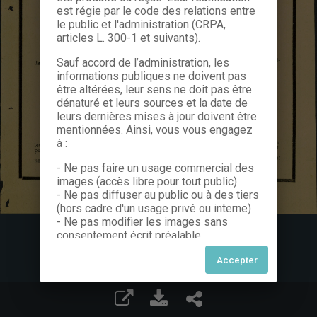
est régie par le code des relations entre
le public et l'administration (CRPA,
articles L. 300-1 et suivants).
Sauf accord de l’administration, les
informations publiques ne doivent pas
être altérées, leur sens ne doit pas être
dénaturé et leurs sources et la date de
leurs dernières mises à jour doivent être
mentionnées. Ainsi, vous vous engagez
à :
- Ne pas faire un usage commercial des
images (accès libre pour tout public)
- Ne pas diffuser au public ou à des tiers
(hors cadre d'un usage privé ou interne)
- Ne pas modifier les images sans
consentement écrit préalable
Dans le cas contraire, nous vous invitons
à nous contacter afin de solliciter le type
de Licence souhaitée parmi celles
proposées et le cas échéant, acquitter
une redevance.