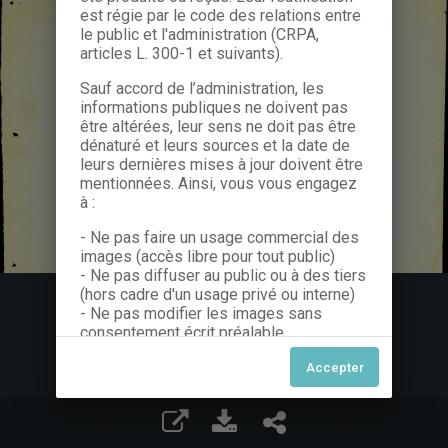
est régie par le code des relations entre
le public et l'administration (CRPA,
articles L. 300-1 et suivants).
Sauf accord de l’administration, les
informations publiques ne doivent pas
être altérées, leur sens ne doit pas être
dénaturé et leurs sources et la date de
leurs dernières mises à jour doivent être
mentionnées. Ainsi, vous vous engagez
à :
- Ne pas faire un usage commercial des
images (accès libre pour tout public)
- Ne pas diffuser au public ou à des tiers
(hors cadre d'un usage privé ou interne)
- Ne pas modifier les images sans
consentement écrit préalable
Dans le cas contraire, nous vous invitons
à nous contacter afin de solliciter le type
de Licence souhaitée parmi celles
proposées et le cas échéant, acquitter
une redevance.