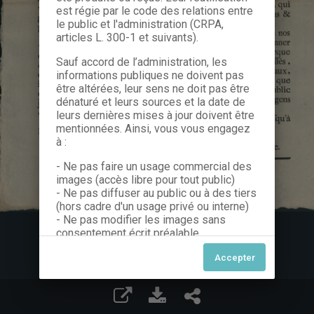
est régie par le code des relations entre
le public et l'administration (CRPA,
articles L. 300-1 et suivants).
Sauf accord de l’administration, les
informations publiques ne doivent pas
être altérées, leur sens ne doit pas être
dénaturé et leurs sources et la date de
leurs dernières mises à jour doivent être
mentionnées. Ainsi, vous vous engagez
à :
- Ne pas faire un usage commercial des
images (accès libre pour tout public)
- Ne pas diffuser au public ou à des tiers
(hors cadre d'un usage privé ou interne)
- Ne pas modifier les images sans
consentement écrit préalable
Dans le cas contraire, nous vous invitons
à nous contacter afin de solliciter le type
de Licence souhaitée parmi celles
proposées et le cas échéant, acquitter
une redevance.