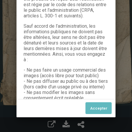
est régie par le code des relations entre
le public et l'administration (CRPA,
articles L. 300-1 et suivants).
Sauf accord de l’administration, les
informations publiques ne doivent pas
être altérées, leur sens ne doit pas être
dénaturé et leurs sources et la date de
leurs dernières mises à jour doivent être
mentionnées. Ainsi, vous vous engagez
à :
- Ne pas faire un usage commercial des
images (accès libre pour tout public)
- Ne pas diffuser au public ou à des tiers
(hors cadre d'un usage privé ou interne)
- Ne pas modifier les images sans
consentement écrit préalable
Dans le cas contraire, nous vous invitons
à nous contacter afin de solliciter le type
de Licence souhaitée parmi celles
proposées et le cas échéant, acquitter
une redevance.