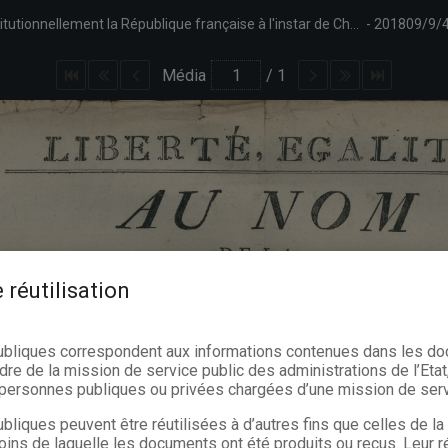
Appel aux citoyens namurois pour rejoindre administrativement et institutionnellement la République française à l'instar de Charles-sur-Sambre. Signé Rigaud, commissaire national près le pays de Namur ; Adant et Saunier, adjoints aux commissaires nationaux pour toute la Belgique.
201809/9/
Média
/
1
 réutilisation
ubliques correspondent aux informations contenues dans les d
dre de la mission de service public des administrations de l’Etat,
s personnes publiques ou privées chargées d’une mission de serv
bliques peuvent être réutilisées à d’autres fins que celles de l
oins de laquelle les documents ont été produits ou reçus. Leur ré