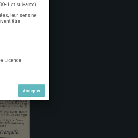
300-1 et suivants).
rées, leur sens ne
ivent être
 de Licence