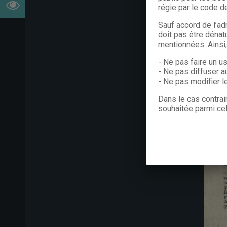
régie par le code de
Sauf accord de l’ad
doit pas être dénat
mentionnées. Ainsi
- Ne pas faire un u
- Ne pas diffuser a
- Ne pas modifier 
Dans le cas contrai
souhaitée parmi cel