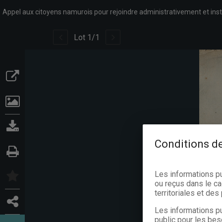
Lot
1
/
1
Conditions de
Les informations p
ou reçus dans le ca
territoriales et de
Les informations pu
public pour les bes