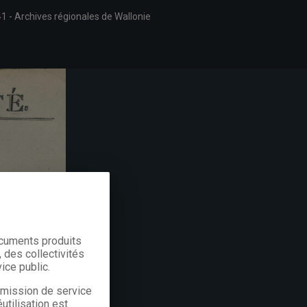
41
Archives régionales de Wallonie
ocuments produits
 des collectivités
ice public.
a mission de service
utilisation est