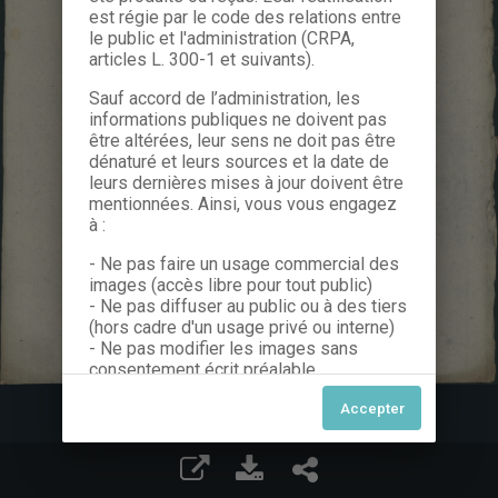
est régie par le code des relations entre
le public et l'administration (CRPA,
articles L. 300-1 et suivants).
Sauf accord de l’administration, les
informations publiques ne doivent pas
être altérées, leur sens ne doit pas être
dénaturé et leurs sources et la date de
leurs dernières mises à jour doivent être
mentionnées. Ainsi, vous vous engagez
à :
- Ne pas faire un usage commercial des
images (accès libre pour tout public)
- Ne pas diffuser au public ou à des tiers
(hors cadre d'un usage privé ou interne)
- Ne pas modifier les images sans
consentement écrit préalable
Dans le cas contraire, nous vous invitons
à nous contacter afin de solliciter le type
de Licence souhaitée parmi celles
proposées et le cas échéant, acquitter
une redevance.