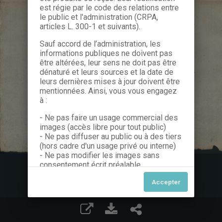
est régie par le code des relations entre
le public et l'administration (CRPA,
articles L. 300-1 et suivants).
Sauf accord de l’administration, les
informations publiques ne doivent pas
être altérées, leur sens ne doit pas être
dénaturé et leurs sources et la date de
leurs dernières mises à jour doivent être
mentionnées. Ainsi, vous vous engagez
à :
- Ne pas faire un usage commercial des
images (accès libre pour tout public)
- Ne pas diffuser au public ou à des tiers
(hors cadre d'un usage privé ou interne)
- Ne pas modifier les images sans
consentement écrit préalable
Dans le cas contraire, nous vous invitons
à nous contacter afin de solliciter le type
de Licence souhaitée parmi celles
proposées et le cas échéant, acquitter
une redevance.