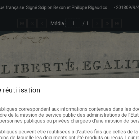
Avis aux citoyens indigens du Namurois sur les bienfaits de la République française. Signé Scipion Bexon et Philippe Rigaud commissaires nationaux auprès du pays de Namur, Adant et Saunier adjoints aux commissaires nationaux pour la Belgique.
201809/9/
Média
/
1
 réutilisation
ubliques correspondent aux informations contenues dans les d
dre de la mission de service public des administrations de l’Etat,
s personnes publiques ou privées chargées d’une mission de serv
bliques peuvent être réutilisées à d’autres fins que celles de l
oins de laquelle les documents ont été produits ou reçus. Leur ré