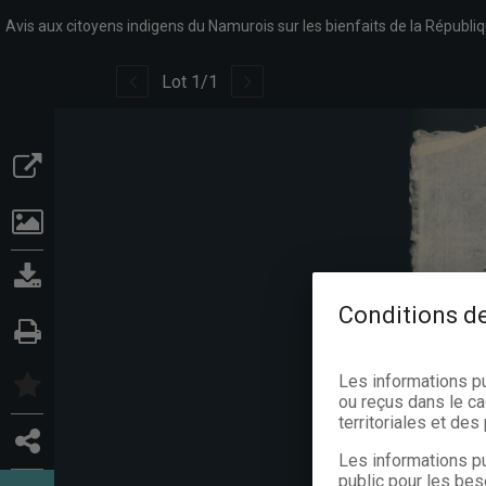
Lot
1
/
1
Conditions de
Les informations p
ou reçus dans le ca
territoriales et de
Les informations pu
public pour les bes