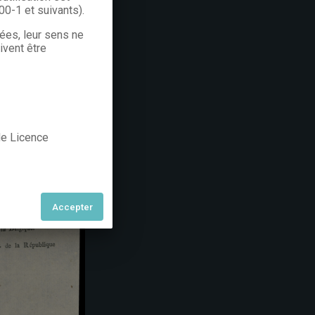
300-1 et suivants).
rées, leur sens ne
ivent être
 de Licence