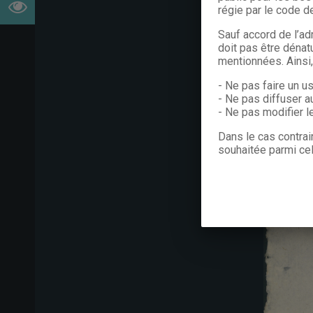
régie par le code de
Sauf accord de l’ad
doit pas être dénat
mentionnées. Ainsi
- Ne pas faire un u
- Ne pas diffuser a
- Ne pas modifier 
Dans le cas contrai
souhaitée parmi cel