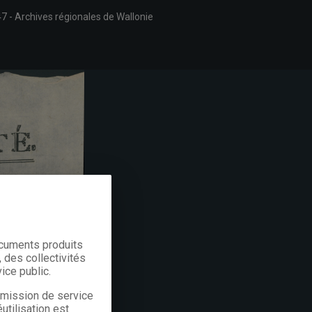
47
Archives régionales de Wallonie
ocuments produits
 des collectivités
ice public.
a mission de service
utilisation est