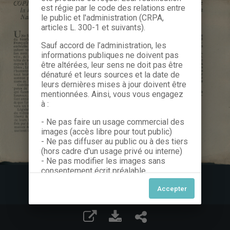
est régie par le code des relations entre
le public et l'administration (CRPA,
articles L. 300-1 et suivants).
Sauf accord de l’administration, les
informations publiques ne doivent pas
être altérées, leur sens ne doit pas être
dénaturé et leurs sources et la date de
leurs dernières mises à jour doivent être
mentionnées. Ainsi, vous vous engagez
à :
- Ne pas faire un usage commercial des
images (accès libre pour tout public)
- Ne pas diffuser au public ou à des tiers
(hors cadre d'un usage privé ou interne)
- Ne pas modifier les images sans
consentement écrit préalable
Dans le cas contraire, nous vous invitons
à nous contacter afin de solliciter le type
de Licence souhaitée parmi celles
proposées et le cas échéant, acquitter
une redevance.