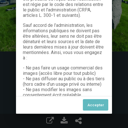
est régie par le code des relations entre
le public et l'administration (CRPA,
articles L. 300-1 et suivants).
Sauf accord de l’administration, les
informations publiques ne doivent pas
être altérées, leur sens ne doit pas être
dénaturé et leurs sources et la date de
leurs dernières mises à jour doivent être
mentionnées. Ainsi, vous vous engagez
à :
- Ne pas faire un usage commercial des
images (accès libre pour tout public)
- Ne pas diffuser au public ou à des tiers
(hors cadre d'un usage privé ou interne)
- Ne pas modifier les images sans
consentement écrit préalable
Dans le cas contraire, nous vous invitons
à nous contacter afin de solliciter le type
de Licence souhaitée parmi celles
proposées et le cas échéant, acquitter
une redevance.