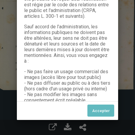
est régie par le code des relations entre
le public et l'administration (CRPA,
articles L. 300-1 et suivants).
Sauf accord de l’administration, les
informations publiques ne doivent pas
être altérées, leur sens ne doit pas être
dénaturé et leurs sources et la date de
leurs dernières mises à jour doivent être
mentionnées. Ainsi, vous vous engagez
à :
- Ne pas faire un usage commercial des
images (accès libre pour tout public)
- Ne pas diffuser au public ou à des tiers
(hors cadre d'un usage privé ou interne)
- Ne pas modifier les images sans
consentement écrit préalable
Dans le cas contraire, nous vous invitons
à nous contacter afin de solliciter le type
de Licence souhaitée parmi celles
proposées et le cas échéant, acquitter
une redevance.