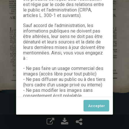
est régie par le code des relations entre
le public et l'administration (CRPA,
articles L. 300-1 et suivants).
Sauf accord de l’administration, les
informations publiques ne doivent pas
être altérées, leur sens ne doit pas être
dénaturé et leurs sources et la date de
leurs dernières mises à jour doivent être
mentionnées. Ainsi, vous vous engagez
à :
- Ne pas faire un usage commercial des
images (accès libre pour tout public)
- Ne pas diffuser au public ou à des tiers
(hors cadre d'un usage privé ou interne)
- Ne pas modifier les images sans
consentement écrit préalable
Dans le cas contraire, nous vous invitons
à nous contacter afin de solliciter le type
de Licence souhaitée parmi celles
proposées et le cas échéant, acquitter
une redevance.