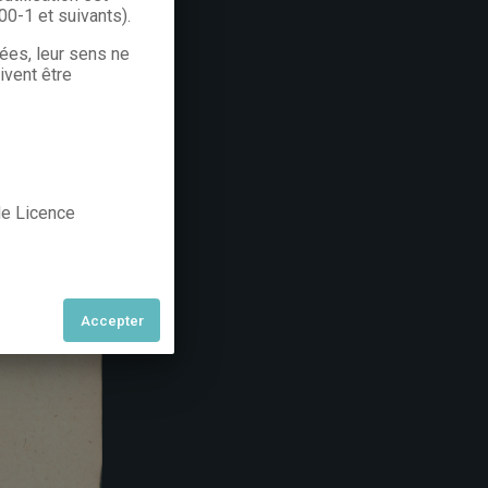
300-1 et suivants).
rées, leur sens ne
ivent être
 de Licence