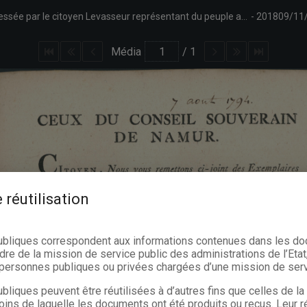
Annonce du Conseil souverain de Namur publiant copie de la lettre adressée par le citoyen Levasseur représentant du peuple au citoyen Vaillant commissaire ordonnateur en chef de l'armée de Sambre et Meuse concernant les chevaux réquisitionnés.
201809/11
Média
/
1
 réutilisation
ubliques correspondent aux informations contenues dans les d
dre de la mission de service public des administrations de l’Etat,
s personnes publiques ou privées chargées d’une mission de serv
bliques peuvent être réutilisées à d’autres fins que celles de l
oins de laquelle les documents ont été produits ou reçus. Leur ré