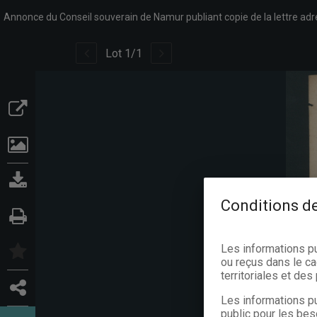
Lot
1
/
1
Conditions de
Les informations p
ou reçus dans le ca
territoriales et de
Les informations pu
public pour les bes