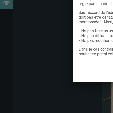
régie par le code de
Sauf accord de l’ad
doit pas être dénat
mentionnées. Ainsi
- Ne pas faire un u
- Ne pas diffuser a
- Ne pas modifier 
Dans le cas contrai
souhaitée parmi cel