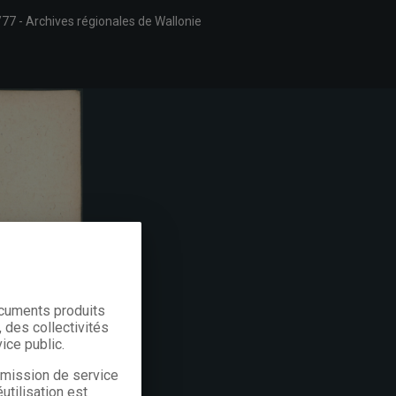
/77
Archives régionales de Wallonie
ocuments produits
 des collectivités
ice public.
a mission de service
utilisation est