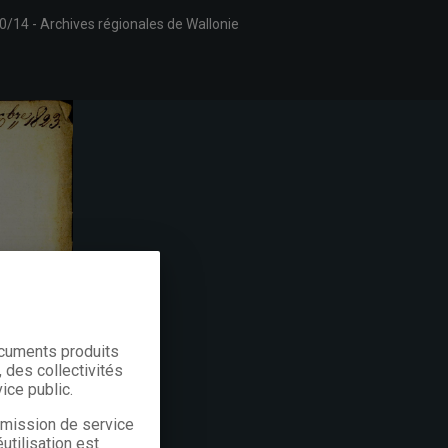
0/14
Archives régionales de Wallonie
ocuments produits
 des collectivités
ice public.
a mission de service
utilisation est