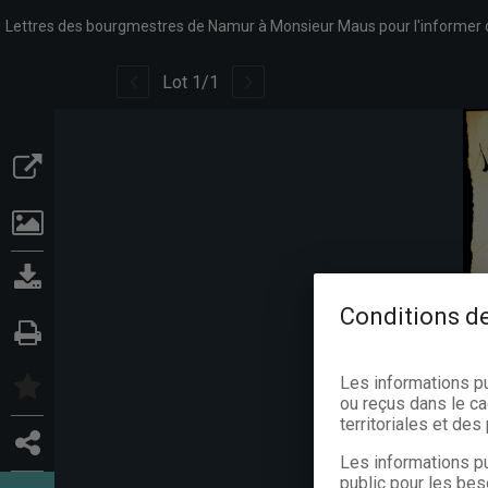
Lot
1
/
1
Conditions de
Les informations p
ou reçus dans le ca
territoriales et de
Les informations pu
public pour les bes