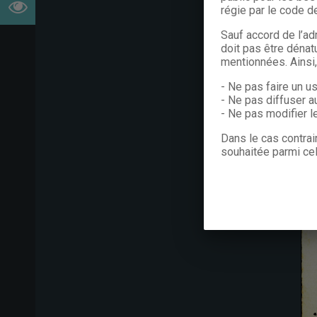
régie par le code de
Sauf accord de l’ad
doit pas être dénat
mentionnées. Ainsi
- Ne pas faire un u
- Ne pas diffuser a
- Ne pas modifier 
Dans le cas contrai
souhaitée parmi cel