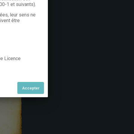
300-1 et suivants).
rées, leur sens ne
ivent être
 de Licence