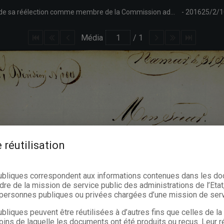
Lettres des bourgmestres de Namur à Monsieur Maus pour l'informer de sa réélection comme membre de la Commission administrative des hospices civils.
201625/2/1
Média
/
1
 réutilisation
ubliques correspondent aux informations contenues dans les d
dre de la mission de service public des administrations de l’Etat,
s personnes publiques ou privées chargées d’une mission de serv
bliques peuvent être réutilisées à d’autres fins que celles de l
oins de laquelle les documents ont été produits ou reçus. Leur ré