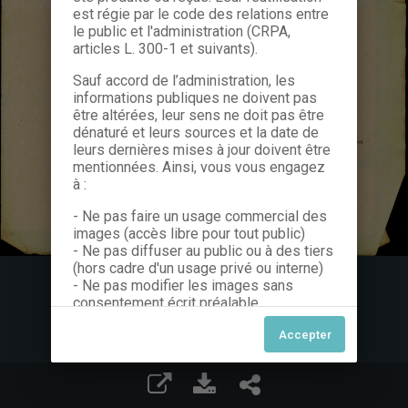
est régie par le code des relations entre
le public et l'administration (CRPA,
articles L. 300-1 et suivants).
Sauf accord de l’administration, les
informations publiques ne doivent pas
être altérées, leur sens ne doit pas être
dénaturé et leurs sources et la date de
leurs dernières mises à jour doivent être
mentionnées. Ainsi, vous vous engagez
à :
- Ne pas faire un usage commercial des
images (accès libre pour tout public)
- Ne pas diffuser au public ou à des tiers
(hors cadre d'un usage privé ou interne)
- Ne pas modifier les images sans
consentement écrit préalable
Dans le cas contraire, nous vous invitons
à nous contacter afin de solliciter le type
de Licence souhaitée parmi celles
proposées et le cas échéant, acquitter
une redevance.