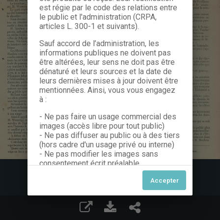
est régie par le code des relations entre
le public et l'administration (CRPA,
articles L. 300-1 et suivants).
Sauf accord de l’administration, les
informations publiques ne doivent pas
être altérées, leur sens ne doit pas être
dénaturé et leurs sources et la date de
leurs dernières mises à jour doivent être
mentionnées. Ainsi, vous vous engagez
à :
- Ne pas faire un usage commercial des
images (accès libre pour tout public)
- Ne pas diffuser au public ou à des tiers
(hors cadre d'un usage privé ou interne)
- Ne pas modifier les images sans
consentement écrit préalable
Dans le cas contraire, nous vous invitons
à nous contacter afin de solliciter le type
de Licence souhaitée parmi celles
proposées et le cas échéant, acquitter
une redevance.