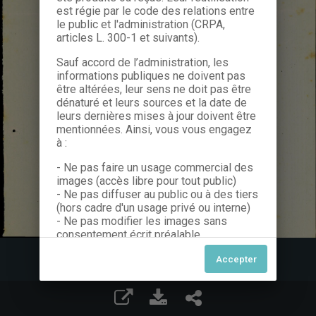
est régie par le code des relations entre
le public et l'administration (CRPA,
articles L. 300-1 et suivants).
Sauf accord de l’administration, les
informations publiques ne doivent pas
être altérées, leur sens ne doit pas être
dénaturé et leurs sources et la date de
leurs dernières mises à jour doivent être
mentionnées. Ainsi, vous vous engagez
à :
- Ne pas faire un usage commercial des
images (accès libre pour tout public)
- Ne pas diffuser au public ou à des tiers
(hors cadre d'un usage privé ou interne)
- Ne pas modifier les images sans
consentement écrit préalable
Dans le cas contraire, nous vous invitons
à nous contacter afin de solliciter le type
de Licence souhaitée parmi celles
proposées et le cas échéant, acquitter
une redevance.