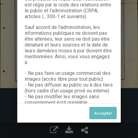
est régie par le code des relations entre
le public et l'administration (CRPA,
articles L. 300-1 et suivants).
Sauf accord de l’administration, les
informations publiques ne doivent pas
être altérées, leur sens ne doit pas être
dénaturé et leurs sources et la date de
leurs dernières mises à jour doivent être
mentionnées. Ainsi, vous vous engagez
à :
- Ne pas faire un usage commercial des
images (accès libre pour tout public)
- Ne pas diffuser au public ou à des tiers
(hors cadre d'un usage privé ou interne)
- Ne pas modifier les images sans
consentement écrit préalable
Dans le cas contraire, nous vous invitons
à nous contacter afin de solliciter le type
de Licence souhaitée parmi celles
proposées et le cas échéant, acquitter
une redevance.