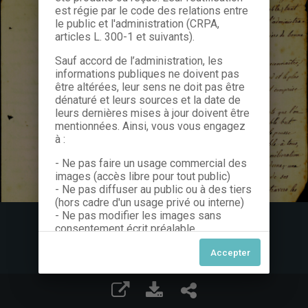
est régie par le code des relations entre
le public et l'administration (CRPA,
articles L. 300-1 et suivants).
Sauf accord de l’administration, les
informations publiques ne doivent pas
être altérées, leur sens ne doit pas être
dénaturé et leurs sources et la date de
leurs dernières mises à jour doivent être
mentionnées. Ainsi, vous vous engagez
à :
- Ne pas faire un usage commercial des
images (accès libre pour tout public)
- Ne pas diffuser au public ou à des tiers
(hors cadre d'un usage privé ou interne)
- Ne pas modifier les images sans
consentement écrit préalable
Dans le cas contraire, nous vous invitons
à nous contacter afin de solliciter le type
de Licence souhaitée parmi celles
proposées et le cas échéant, acquitter
une redevance.