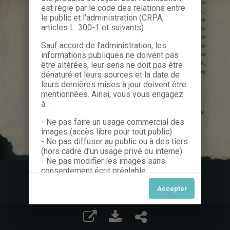
est régie par le code des relations entre
le public et l'administration (CRPA,
articles L. 300-1 et suivants).
Sauf accord de l’administration, les
informations publiques ne doivent pas
être altérées, leur sens ne doit pas être
dénaturé et leurs sources et la date de
leurs dernières mises à jour doivent être
mentionnées. Ainsi, vous vous engagez
à :
- Ne pas faire un usage commercial des
images (accès libre pour tout public)
- Ne pas diffuser au public ou à des tiers
(hors cadre d'un usage privé ou interne)
- Ne pas modifier les images sans
consentement écrit préalable
Dans le cas contraire, nous vous invitons
à nous contacter afin de solliciter le type
de Licence souhaitée parmi celles
proposées et le cas échéant, acquitter
une redevance.