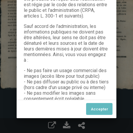
est régie par le code des relations entre
le public et l'administration (CRPA,
articles L. 300-1 et suivants).
Sauf accord de l’administration, les
informations publiques ne doivent pas
être altérées, leur sens ne doit pas être
dénaturé et leurs sources et la date de
leurs dernières mises à jour doivent être
mentionnées. Ainsi, vous vous engagez
à :
- Ne pas faire un usage commercial des
images (accès libre pour tout public)
- Ne pas diffuser au public ou à des tiers
(hors cadre d'un usage privé ou interne)
- Ne pas modifier les images sans
consentement écrit préalable
Dans le cas contraire, nous vous invitons
à nous contacter afin de solliciter le type
de Licence souhaitée parmi celles
proposées et le cas échéant, acquitter
une redevance.