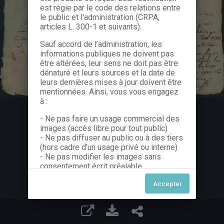
est régie par le code des relations entre
le public et l'administration (CRPA,
articles L. 300-1 et suivants).
Sauf accord de l’administration, les
informations publiques ne doivent pas
être altérées, leur sens ne doit pas être
dénaturé et leurs sources et la date de
leurs dernières mises à jour doivent être
mentionnées. Ainsi, vous vous engagez
à :
- Ne pas faire un usage commercial des
images (accès libre pour tout public)
- Ne pas diffuser au public ou à des tiers
(hors cadre d'un usage privé ou interne)
- Ne pas modifier les images sans
consentement écrit préalable
Dans le cas contraire, nous vous invitons
à nous contacter afin de solliciter le type
de Licence souhaitée parmi celles
proposées et le cas échéant, acquitter
une redevance.