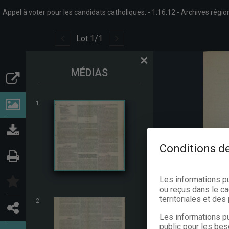
Appel à voter pour les candidats catholiques.
1.16.12
Archives régio
Lot
1
/
1
×
MÉDIAS
1
Conditions de
Les informations p
ou reçus dans le ca
territoriales et de
2
Les informations pu
public pour les bes