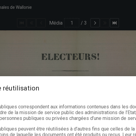
nales de Wallonie
Média
/
3
 réutilisation
ubliques correspondent aux informations contenues dans les d
dre de la mission de service public des administrations de l’Etat,
s personnes publiques ou privées chargées d’une mission de serv
bliques peuvent être réutilisées à d’autres fins que celles de l
oins de laquelle les documents ont été produits ou reçus. Leur ré