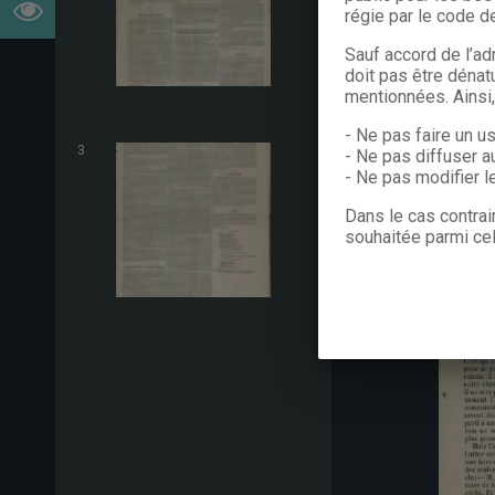
régie par le code de
Sauf accord de l’ad
doit pas être dénat
mentionnées. Ainsi
- Ne pas faire un u
3
- Ne pas diffuser a
- Ne pas modifier 
Dans le cas contrai
souhaitée parmi cel