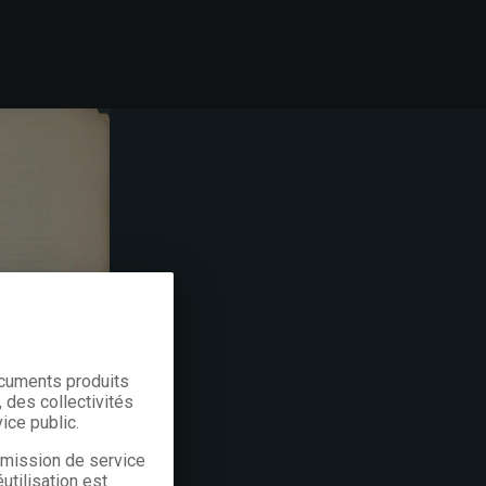
ocuments produits
 des collectivités
ice public.
a mission de service
utilisation est