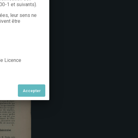
300-1 et suivants).
rées, leur sens ne
ivent être
 de Licence