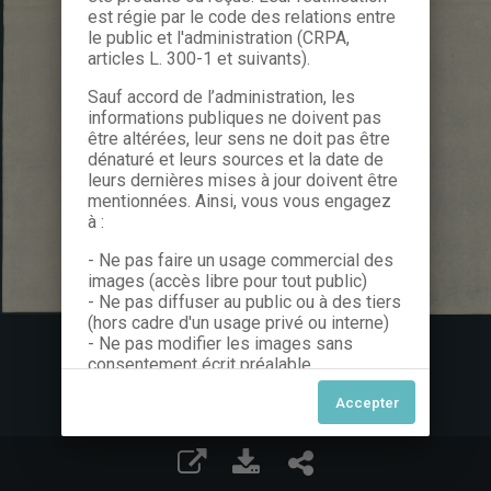
est régie par le code des relations entre
le public et l'administration (CRPA,
articles L. 300-1 et suivants).
Sauf accord de l’administration, les
informations publiques ne doivent pas
être altérées, leur sens ne doit pas être
dénaturé et leurs sources et la date de
leurs dernières mises à jour doivent être
mentionnées. Ainsi, vous vous engagez
à :
- Ne pas faire un usage commercial des
images (accès libre pour tout public)
- Ne pas diffuser au public ou à des tiers
(hors cadre d'un usage privé ou interne)
- Ne pas modifier les images sans
consentement écrit préalable
Dans le cas contraire, nous vous invitons
à nous contacter afin de solliciter le type
de Licence souhaitée parmi celles
proposées et le cas échéant, acquitter
une redevance.