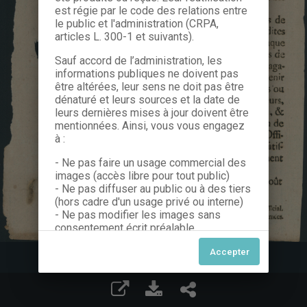
est régie par le code des relations entre
le public et l'administration (CRPA,
articles L. 300-1 et suivants).
Sauf accord de l’administration, les
informations publiques ne doivent pas
être altérées, leur sens ne doit pas être
dénaturé et leurs sources et la date de
leurs dernières mises à jour doivent être
mentionnées. Ainsi, vous vous engagez
à :
- Ne pas faire un usage commercial des
images (accès libre pour tout public)
- Ne pas diffuser au public ou à des tiers
(hors cadre d'un usage privé ou interne)
- Ne pas modifier les images sans
consentement écrit préalable
Dans le cas contraire, nous vous invitons
à nous contacter afin de solliciter le type
de Licence souhaitée parmi celles
proposées et le cas échéant, acquitter
une redevance.