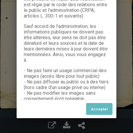
est régie par le code des relations entre
le public et l'administration (CRPA,
articles L. 300-1 et suivants).
Sauf accord de l’administration, les
informations publiques ne doivent pas
être altérées, leur sens ne doit pas être
dénaturé et leurs sources et la date de
leurs dernières mises à jour doivent être
mentionnées. Ainsi, vous vous engagez
à :
- Ne pas faire un usage commercial des
images (accès libre pour tout public)
- Ne pas diffuser au public ou à des tiers
(hors cadre d'un usage privé ou interne)
- Ne pas modifier les images sans
consentement écrit préalable
Dans le cas contraire, nous vous invitons
à nous contacter afin de solliciter le type
de Licence souhaitée parmi celles
proposées et le cas échéant, acquitter
une redevance.