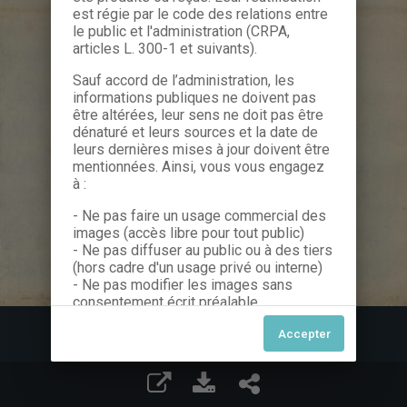
est régie par le code des relations entre
le public et l'administration (CRPA,
articles L. 300-1 et suivants).
Sauf accord de l’administration, les
informations publiques ne doivent pas
être altérées, leur sens ne doit pas être
dénaturé et leurs sources et la date de
leurs dernières mises à jour doivent être
mentionnées. Ainsi, vous vous engagez
à :
- Ne pas faire un usage commercial des
images (accès libre pour tout public)
- Ne pas diffuser au public ou à des tiers
(hors cadre d'un usage privé ou interne)
- Ne pas modifier les images sans
consentement écrit préalable
Dans le cas contraire, nous vous invitons
à nous contacter afin de solliciter le type
de Licence souhaitée parmi celles
proposées et le cas échéant, acquitter
une redevance.