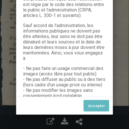
est régie par le code des relations entre
le public et l'administration (CRPA,
articles L. 300-1 et suivants).
Sauf accord de l’administration, les
informations publiques ne doivent pas
être altérées, leur sens ne doit pas être
dénaturé et leurs sources et la date de
leurs dernières mises à jour doivent être
mentionnées. Ainsi, vous vous engagez
à :
- Ne pas faire un usage commercial des
images (accès libre pour tout public)
- Ne pas diffuser au public ou à des tiers
(hors cadre d'un usage privé ou interne)
- Ne pas modifier les images sans
consentement écrit préalable
Dans le cas contraire, nous vous invitons
à nous contacter afin de solliciter le type
de Licence souhaitée parmi celles
proposées et le cas échéant, acquitter
une redevance.